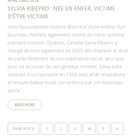
APRIL 23RD, 2014
SYLVIA RIBEYRO : NÉE EN ENFER, VICTIME
D’ÊTRE VICTIME
Voici l’épouvantable histoire d’horreur d’une victime d’un
bourreau d’enfant, également victime de notre système
judiciaire insensé. (Québec, Canada) Sylvia Ribeyro a
changé de nom légalement en 2005 afin d’obtenir le droit
de parler librement de son expérience vécue, ainsi que
pour se dissocier de son géniteur criminel. Sylvia a été
secouée à sa naissance en 1966 avec arrêt respiratoire
et ensuite battue toute son enfance par son bourreau,
qui l’a
READ MORE
PAGE 4 OF 6
1
2
3
4
5
6