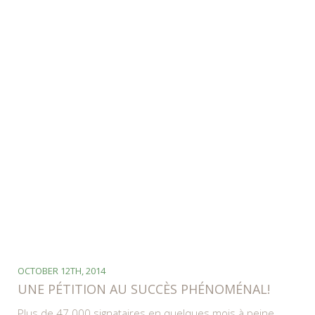
OCTOBER 12TH, 2014
UNE PÉTITION AU SUCCÈS PHÉNOMÉNAL!
Plus de 47 000 signataires en quelques mois à peine…