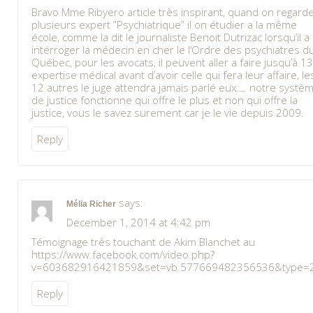
Bravo Mme Ribyero article très inspirant, quand on regard
plusieurs expert ”Psychiatrique” il on étudier a la même
école, comme la dit le journaliste Benoit Dutrizac lorsqu’il a
intérroger la médecin en cher le l’Ordre des psychiatres d
Québec, pour les avocats, il peuvent aller a faire jusqu’à 1
expertise médical avant d’avoir celle qui fera leur affaire, le
12 autres le juge attendra jamais parlé eux…. notre systè
de justice fonctionne qui offre le plus et non qui offre la
justice, vous le savez surement car je le vie depuis 2009.
Reply
says:
Mélia Richer
December 1, 2014 at 4:42 pm
Témoignage très touchant de Akim Blanchet au
https://www.facebook.com/video.php?
v=603682916421859&set=vb.577669482356536&type=2
Reply