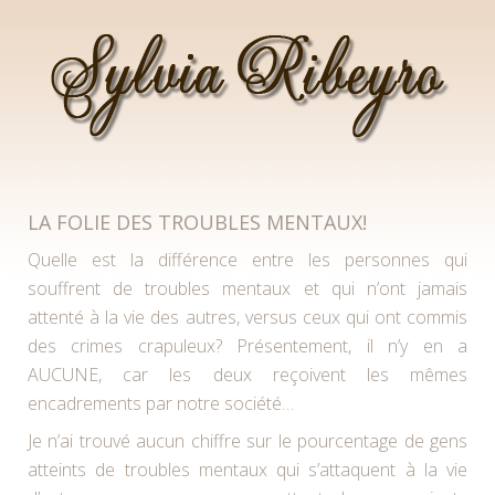
SYLVIA RIBEYRO
LA FOLIE DES TROUBLES MENTAUX!
Quelle est la différence entre les personnes qui
souffrent de troubles mentaux et qui n’ont jamais
attenté à la vie des autres, versus ceux qui ont commis
des crimes crapuleux? Présentement, il n’y en a
AUCUNE, car les deux reçoivent les mêmes
encadrements par notre société…
Je n’ai trouvé aucun chiffre sur le pourcentage de gens
atteints de troubles mentaux qui s’attaquent à la vie