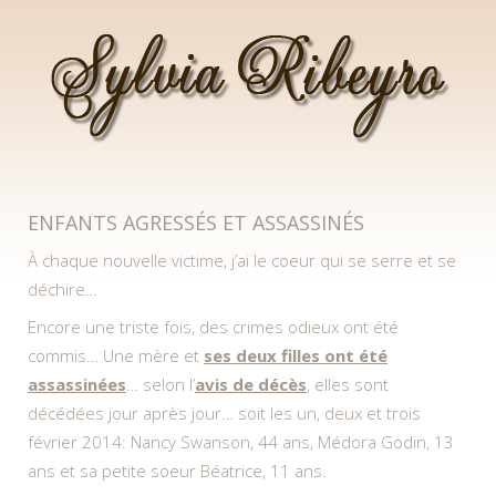
SYLVIA RIBEYRO
ENFANTS AGRESSÉS ET ASSASSINÉS
À chaque nouvelle victime, j’ai le coeur qui se serre et se
déchire…
Encore une triste fois, des crimes odieux ont été
commis… Une mère et
ses deux filles ont été
assassinées
… selon l’
avis de décès
, elles sont
décédées jour après jour… soit les un, deux et trois
février 2014: Nancy Swanson, 44 ans, Médora Godin, 13
ans et sa petite soeur Béatrice, 11 ans.