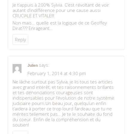
Je t’appuis à 200% Sylvia. C’est révoltant de voir
autant d’indifférence pour une cause aussi
CRUCIALE ET VITALE!!!
Non mais… quelle est la logique de ce Geoffey
Dirat??? Enrageant…
Reply
says:
Julien
February 1, 2014 at 4:30 pm
Ne lâche surtout pas Sylvia, je lis tous tes articles
avec grand intérêt, et tes raisonnements brillants
et tes dénonciations courageuses sont
indispensables pour l’évolution de notre système
judiciaire pourri.Un beau jour, quelqu’un enfin
t’aidera à porter ce trop lourd fardeau que tu ne
mérites tellement pas… Je te le souhaite du fond
du coeur. Enfin de la compréhension et du
soutien!