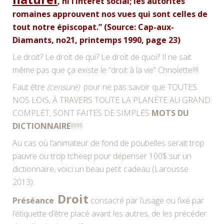
, ni l’intérêt social; les autorités
romaines approuvent nos vues qui sont celles de
tout notre épiscopat.” (Source: Cap-aux-
Diamants, no21, printemps 1990, page 23)
Le droit? Le droit de qui? Le droit de quoi? Il ne sait
même pas que ça existe le “droit à la vie” Chnolette!!!!
Faut être
(censuré)
pour ne pas savoir que TOUTES
NOS LOIS, À TRAVERS TOUTE LA PLANÈTE AU GRAND
COMPLET, SONT FAITES DE SIMPLES
MOTS DU
DICTIONNAIRE
!!!!!!!!
Au cas où l’animateur de fond de poubelles serait trop
pauvre ou trop tcheep pour dépenser 100$ sur un
dictionnaire, voici un beau petit cadeau (Larousse
2013):
Droit
Préséance
:
consacré par l’usage ou fixé par
l’étiquette d’être placé avant les autres, de les précéder