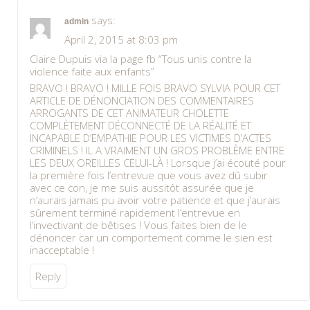
says:
admin
April 2, 2015 at 8:03 pm
Claire Dupuis via la page fb “Tous unis contre la
violence faite aux enfants”
BRAVO ! BRAVO ! MILLE FOIS BRAVO SYLVIA POUR CET
ARTICLE DE DÉNONCIATION DES COMMENTAIRES
ARROGANTS DE CET ANIMATEUR CHOLETTE
COMPLÈTEMENT DÉCONNECTÉ DE LA RÉALITÉ ET
INCAPABLE D’EMPATHIE POUR LES VICTIMES D’ACTES
CRIMINELS ! IL A VRAIMENT UN GROS PROBLÈME ENTRE
LES DEUX OREILLES CELUI-LÀ ! Lorsque j’ai écouté pour
la première fois l’entrevue que vous avez dû subir
avec ce con, je me suis aussitôt assurée que je
n’aurais jamais pu avoir votre patience et que j’aurais
sûrement terminé rapidement l’entrevue en
l’invectivant de bêtises ! Vous faites bien de le
dénoncer car un comportement comme le sien est
inacceptable !
Reply