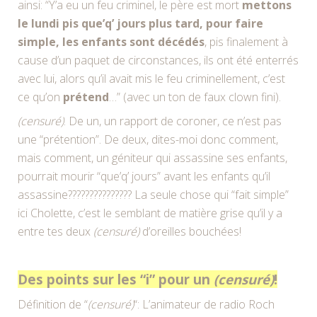
ainsi: “Y’a eu un feu criminel, le père est mort
mettons
le lundi pis que’q’ jours plus tard, pour faire
simple, les enfants sont décédés
, pis finalement à
cause d’un paquet de circonstances, ils ont été enterrés
avec lui, alors qu’il avait mis le feu criminellement, c’est
ce qu’on
prétend
…” (avec un ton de faux clown fini).
(censuré)
. De un, un rapport de coroner, ce n’est pas
une “prétention”. De deux, dites-moi donc comment,
mais comment, un géniteur qui assassine ses enfants,
pourrait mourir “que’q’ jours” avant les enfants qu’il
assassine??????????????? La seule chose qui “fait simple”
ici Cholette, c’est le semblant de matière grise qu’il y a
entre tes deux
(censuré)
d’oreilles bouchées!
Des points sur les “i” pour un
(censuré)
!
Définition de “
(censuré)
“: L’animateur de radio Roch