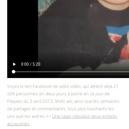
Voyez le lien Facebook de cette vidéo, qui atteint déjà 21
568 personnes en deux jours à peine en ce jour de
Pâques du 5 avril 2015, 9h40 am, ainsi que les centaines
de partages et commentaires, tous plus touchants les
uns que les autres =>
Une radio ridiculise deux enfants
assassinés