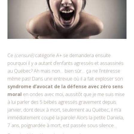
Ce
(censuré)
catégorie A+ se demandera ensuite
pourquoi il y a autant d’enfants agressés et assassinés
au Québec? Ah mais non… bien sûr… ça ne l’intéresse
même pas! Dans une entrevue où il a fait exploser son
syndrome d’avocat de la défense avec zéro sens
moral
en ondes avec moi, aussitôt que je me suis mise
à lui parler des 5 bébés agressés gravement depuis
janvier, dont deux à mort, seulement au Québec, il m’a
immédiatement coupé la parole! Alors la petite Daniela,
7 ans, poignardée à mort, est passée sous silence…