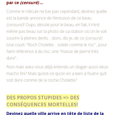
par ce
(censuré)
…
Comme le ridicule ne tue pas cependant, devinez quelle
est la bande annonce de l’émission de ce beau
(censuré)
? Oups, désolé pour le beau, en fait, il n’est
même pas beau sur la photo de sa station où on le voit
sourire à pleines dents… donc, dis-je, de ce
(censuré)
tout court: “Roch Cholette… solide comme le roc” , pour
faire référence à du roc, une “masse de pierre très
dure”…
Non mais avez-vous déjà entendu un slogan aussi vieux
macho fini? Mais qu’est-ce qu’on en a bien à foutre qu’il
soit dure comme de la roche Cholette?
DES PROPOS STUPIDES => DES
CONSÉQUENCES MORTELLES!
Devinez quelle ville arrive en tête de liste de la