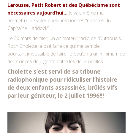
Larousse, Petit Robert et des Québécisme sont
nécessaires aujourd’hui…
Je vais même me
permettre de voler quelques bonnes “ripostes du
Capitaine Haddock”…
Le 30 mars dernier, un animateur radio de l’Outaouais,
Roch Cholette, a osé faire ce qui me semble
pourtant impossible de faire, lorsqu’on a un minimum de
deux onces de jugeote entre les deux oreilles.
Cholette s’est servi de sa tribune
radiophonique pour ridiculiser l’histoire
de deux enfants assassinés, brûlés vifs
par leur géniteur, le 2 juillet 1996!!!