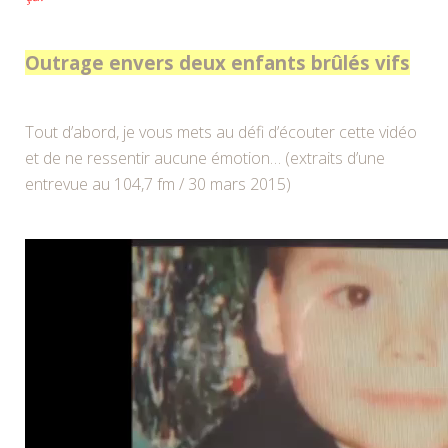
Outrage envers deux enfants brûlés vifs
Tout d’abord, je vous mets au défi d’écouter cette vidéo
et de ne ressentir aucune émotion… (extraits d’une
entrevue au 104,7 fm / 30 mars 2015)