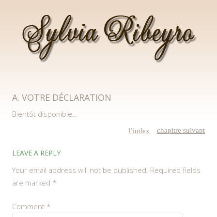
SYLVIA RIBEYRO
A. VOTRE DÉCLARATION
Bientôt disponible…
chapitre suivant
l’index
LEAVE A REPLY
Your email address will not be published.
Required fields
are marked
*
Comment
*